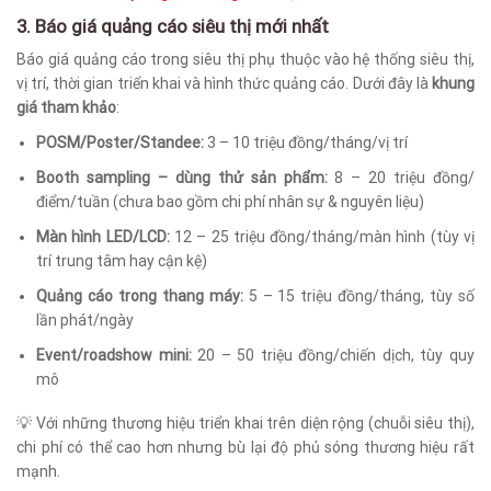
3. Báo giá quảng cáo siêu thị mới nhất
Báo giá quảng cáo trong siêu thị phụ thuộc vào hệ thống siêu thị,
vị trí, thời gian triển khai và hình thức quảng cáo. Dưới đây là
khung
giá tham khảo
:
POSM/Poster/Standee:
3 – 10 triệu đồng/tháng/vị trí
Booth sampling – dùng thử sản phẩm:
8 – 20 triệu đồng/
điểm/tuần (chưa bao gồm chi phí nhân sự & nguyên liệu)
Màn hình LED/LCD:
12 – 25 triệu đồng/tháng/màn hình (tùy vị
trí trung tâm hay cận kệ)
Quảng cáo trong thang máy:
5 – 15 triệu đồng/tháng, tùy số
lần phát/ngày
Event/roadshow mini:
20 – 50 triệu đồng/chiến dịch, tùy quy
mô
💡 Với những thương hiệu triển khai trên diện rộng (chuỗi siêu thị),
chi phí có thể cao hơn nhưng bù lại độ phủ sóng thương hiệu rất
mạnh.