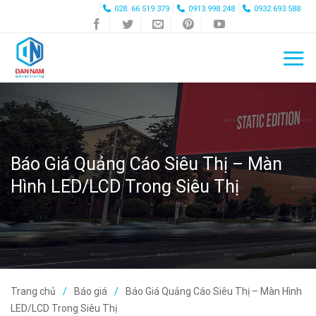
Skip
028. 66 519 379
0913.998.248
0932.693.588
to
content
Báo Giá Quảng Cáo Siêu Thị – Màn
Hình LED/LCD Trong Siêu Thị
Trang chủ
Báo giá
Báo Giá Quảng Cáo Siêu Thị – Màn Hình
LED/LCD Trong Siêu Thị