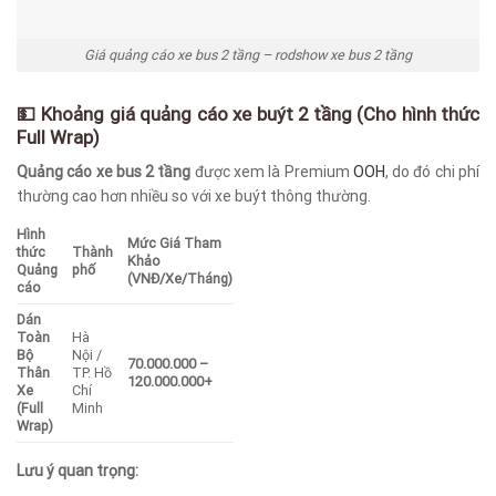
Giá quảng cáo xe bus 2 tầng – rodshow xe bus 2 tầng
💵 Khoảng giá quảng cáo xe buýt 2 tầng (Cho hình thức
Full Wrap)
Quảng cáo xe bus 2 tầng
được xem là Premium
OOH
, do đó chi phí
thường cao hơn nhiều so với xe buýt thông thường.
Hình
Mức Giá Tham
thức
Thành
Khảo
Quảng
phố
(VNĐ/Xe/Tháng)
cáo
Dán
Toàn
Hà
Bộ
Nội /
70.000.000 –
Thân
TP. Hồ
120.000.000+
Xe
Chí
(Full
Minh
Wrap)
Lưu ý quan trọng: