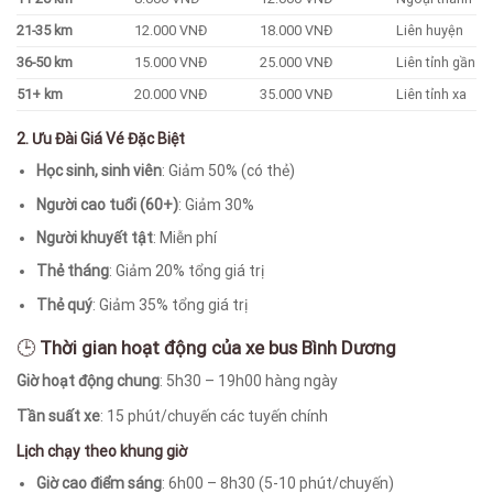
21-35 km
12.000 VNĐ
18.000 VNĐ
Liên huyện
36-50 km
15.000 VNĐ
25.000 VNĐ
Liên tỉnh gần
51+ km
20.000 VNĐ
35.000 VNĐ
Liên tỉnh xa
2. Ưu Đài Giá Vé Đặc Biệt
Học sinh, sinh viên
: Giảm 50% (có thẻ)
Người cao tuổi (60+)
: Giảm 30%
Người khuyết tật
: Miễn phí
Thẻ tháng
: Giảm 20% tổng giá trị
Thẻ quý
: Giảm 35% tổng giá trị
🕒
Thời gian hoạt động của xe bus Bình Dương
Giờ hoạt động chung
: 5h30 – 19h00 hàng ngày
Tần suất xe
: 15 phút/chuyến các tuyến chính
Lịch chạy theo khung giờ
Giờ cao điểm sáng
: 6h00 – 8h30 (5-10 phút/chuyến)