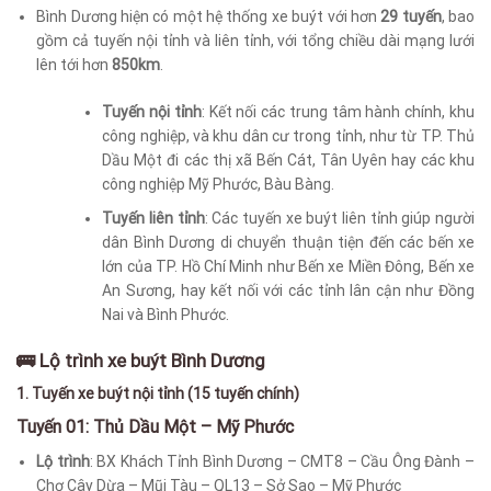
Bình Dương hiện có một hệ thống xe buýt với hơn
29 tuyến
, bao
gồm cả tuyến nội tỉnh và liên tỉnh, với tổng chiều dài mạng lưới
lên tới hơn
850km
.
Tuyến nội tỉnh
: Kết nối các trung tâm hành chính, khu
công nghiệp, và khu dân cư trong tỉnh, như từ TP. Thủ
Dầu Một đi các thị xã Bến Cát, Tân Uyên hay các khu
công nghiệp Mỹ Phước, Bàu Bàng.
Tuyến liên tỉnh
: Các tuyến xe buýt liên tỉnh giúp người
dân Bình Dương di chuyển thuận tiện đến các bến xe
lớn của TP. Hồ Chí Minh như Bến xe Miền Đông, Bến xe
An Sương, hay kết nối với các tỉnh lân cận như Đồng
Nai và Bình Phước.
🚌 Lộ trình xe buýt Bình Dương
1. Tuyến xe buýt nội tỉnh (15 tuyến chính)
Tuyến 01: Thủ Dầu Một – Mỹ Phước
Lộ trình
: BX Khách Tỉnh Bình Dương – CMT8 – Cầu Ông Đành –
Chợ Cây Dừa – Mũi Tàu – QL13 – Sở Sao – Mỹ Phước