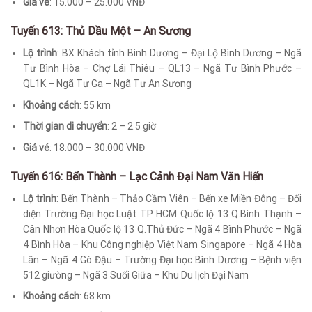
Giá vé
: 15.000 – 25.000 VNĐ
Tuyến 613: Thủ Dầu Một – An Sương
Lộ trình
: BX Khách tỉnh Bình Dương – Đại Lộ Bình Dương – Ngã
Tư Bình Hòa – Chợ Lái Thiêu – QL13 – Ngã Tư Bình Phước –
QL1K – Ngã Tư Ga – Ngã Tư An Sương
Khoảng cách
: 55 km
Thời gian di chuyển
: 2 – 2.5 giờ
Giá vé
: 18.000 – 30.000 VNĐ
Tuyến 616: Bến Thành – Lạc Cảnh Đại Nam Văn Hiến
Lộ trình
: Bến Thành – Thảo Cầm Viên – Bến xe Miền Đông – Đối
diện Trường Đại học Luật TP HCM Quốc lộ 13 Q.Bình Thạnh –
Cân Nhơn Hòa Quốc lộ 13 Q.Thủ Đức – Ngã 4 Bình Phước – Ngã
4 Bình Hòa – Khu Công nghiệp Việt Nam Singapore – Ngã 4 Hòa
Lân – Ngã 4 Gò Đậu – Trường Đại học Bình Dương – Bệnh viện
512 giường – Ngã 3 Suối Giữa – Khu Du lịch Đại Nam
Khoảng cách
: 68 km