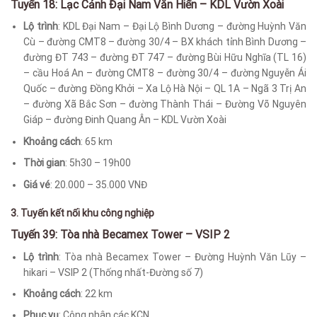
Tuyến 18: Lạc Cảnh Đại Nam Văn Hiến – KDL Vườn Xoài
Lộ trình
: KDL Đại Nam – Đại Lộ Bình Dương – đường Huỳnh Văn
Cù – đường CMT8 – đường 30/4 – BX khách tỉnh Bình Dương –
đường ĐT 743 – đường ĐT 747 – đường Bùi Hữu Nghĩa (TL 16)
– cầu Hoá An – đường CMT8 – đường 30/4 – đường Nguyễn Ái
Quốc – đường Đồng Khởi – Xa Lộ Hà Nội – QL 1A – Ngã 3 Trị An
– đường Xã Bắc Sơn – đường Thành Thái – Đường Võ Nguyên
Giáp – đường Đinh Quang Ân – KDL Vườn Xoài
Khoảng cách
: 65 km
Thời gian
: 5h30 – 19h00
Giá vé
: 20.000 – 35.000 VNĐ
3. Tuyến kết nối khu công nghiệp
Tuyến 39: Tòa nhà Becamex Tower – VSIP 2
Lộ trình
: Tòa nhà Becamex Tower – Đường Huỳnh Văn Lũy –
hikari – VSIP 2 (Thống nhất-Đường số 7)
Khoảng cách
: 22 km
Phục vụ
: Công nhân các KCN