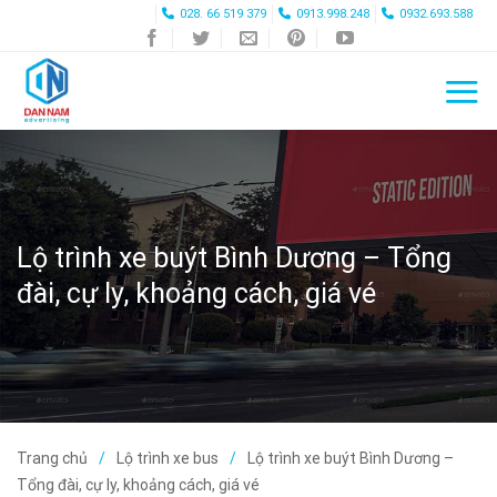
Skip
028. 66 519 379
0913.998.248
0932.693.588
to
content
Lộ trình xe buýt Bình Dương – Tổng
đài, cự ly, khoảng cách, giá vé
Trang chủ
Lộ trình xe bus
Lộ trình xe buýt Bình Dương –
Tổng đài, cự ly, khoảng cách, giá vé