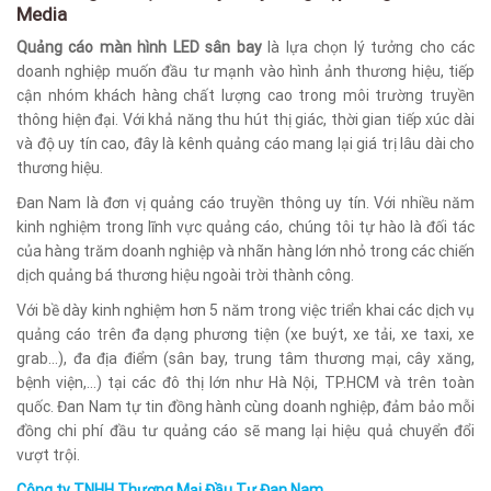
Media
Quảng cáo màn hình LED sân bay
là lựa chọn lý tưởng cho các
doanh nghiệp muốn đầu tư mạnh vào hình ảnh thương hiệu, tiếp
cận nhóm khách hàng chất lượng cao trong môi trường truyền
thông hiện đại. Với khả năng thu hút thị giác, thời gian tiếp xúc dài
và độ uy tín cao, đây là kênh quảng cáo mang lại giá trị lâu dài cho
thương hiệu.
Đan Nam là đơn vị quảng cáo truyền thông uy tín. Với nhiều năm
kinh nghiệm trong lĩnh vực quảng cáo, chúng tôi tự hào là đối tác
của hàng trăm doanh nghiệp và nhãn hàng lớn nhỏ trong các chiến
dịch quảng bá thương hiệu ngoài trời thành công.
Với bề dày kinh nghiệm hơn 5 năm trong việc triển khai các dịch vụ
quảng cáo trên đa dạng phương tiện (xe buýt, xe tải, xe taxi, xe
grab…), đa địa điểm (sân bay, trung tâm thương mại, cây xăng,
bệnh viện,…) tại các đô thị lớn như Hà Nội, TP.HCM và trên toàn
quốc. Đan Nam tự tin đồng hành cùng doanh nghiệp, đảm bảo mỗi
đồng chi phí đầu tư quảng cáo sẽ mang lại hiệu quả chuyển đổi
vượt trội.
Công ty TNHH Thương Mại Đầu Tư Đan Nam