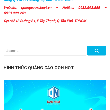
Website: quangcaoxebuyt.vn – Hotline: 0932.693.588 –
0913.998.248
Địa chỉ: 13 Đường B1, P.Tây Thạnh, Q.Tân Phú, TPHCM
HÌNH THỨC QUẢNG CÁO OOH HOT