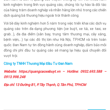
kinh nghiệm trong lĩnh vực quảng cáo, chúng tôi tự hào là đối tác
của hàng trăm doanh nghiệp và nhãn hàng lớn nhỏ trong các chiến
dịch quảng bá thương hiệu ngoài trời thành công.
Với bề dày kinh nghiệm hơn 5 năm trong việc triển khai các dịch vụ
quảng cáo trên đa dạng phương tiện (xe buýt, xe tải, xe taxi, xe
grab…), đa địa điểm (sân bay, trung tâm thương mại, cây xăng,
bệnh viện,…) tại các đô thị lớn như Hà Nội, TP.HCM và trên toàn
quốc. Đan Nam tự tin đồng hành cùng doanh nghiệp, đảm bảo mỗi
đồng chi phí đầu tư quảng cáo sẽ mang lại hiệu quả chuyển đổi
vượt trội.
Công ty TNHH Thương Mại Đầu Tư Đan Nam
Website:
https://quangcaoxebuyt.vn
– Hotline: 0932.693.588 –
0913.998.248
Địa chỉ: 13 Đường B1, P.Tây Thạnh, Q.Tân Phú, TPHCM