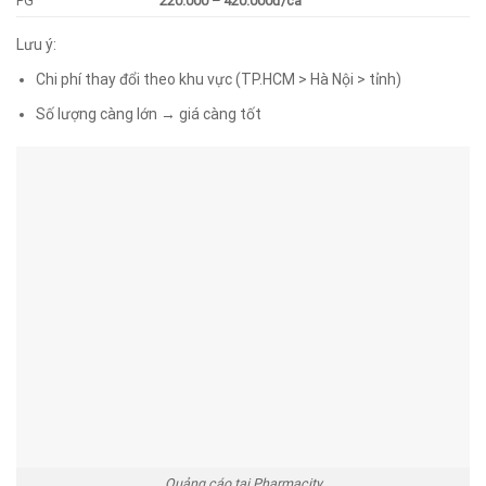
PG
220.000 – 420.000đ/ca
Lưu ý:
Chi phí thay đổi theo khu vực (TP.HCM > Hà Nội > tỉnh)
Số lượng càng lớn → giá càng tốt
Quảng cáo tại Pharmacity