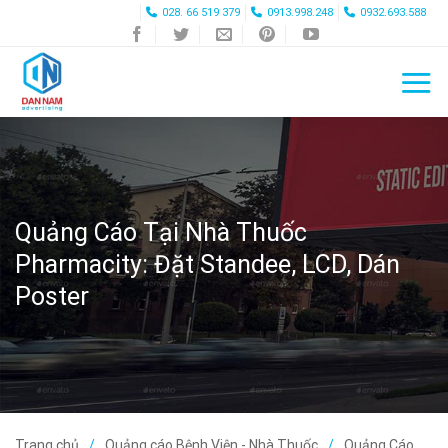
Skip
028. 66 519 379
0913.998.248
0932.693.588
to
content
Quảng Cáo Tại Nhà Thuốc
Pharmacity: Đặt Standee, LCD, Dán
Poster
Trang chủ
Quảng cáo Bệnh Viện - Nhà Thuốc
Quảng Cáo