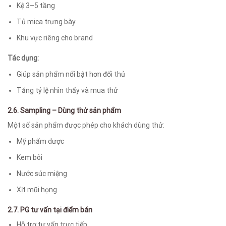
Kệ 3–5 tầng
Tủ mica trưng bày
Khu vực riêng cho brand
Tác dụng:
Giúp sản phẩm nổi bật hơn đối thủ
Tăng tỷ lệ nhìn thấy và mua thử
2.6. Sampling – Dùng thử sản phẩm
Một số sản phẩm được phép cho khách dùng thử:
Mỹ phẩm dược
Kem bôi
Nước súc miệng
Xịt mũi họng
2.7. PG tư vấn tại điểm bán
Hỗ trợ tư vấn trực tiếp