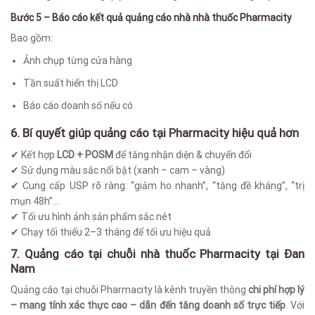
Bước 5 – Báo cáo kết quả
quảng cáo nhà nhà thuốc
Pharmacity
Bao gồm:
Ảnh chụp từng cửa hàng
Tần suất hiển thị LCD
Báo cáo doanh số nếu có
6. Bí quyết giúp quảng cáo tại Pharmacity hiệu quả hơn
✔ Kết hợp
LCD + POSM
để tăng nhận diện & chuyển đổi
✔ Sử dụng màu sắc nổi bật (xanh – cam – vàng)
✔ Cung cấp USP rõ ràng: “giảm ho nhanh”, “tăng đề kháng”, “trị
mụn 48h”…
✔ Tối ưu hình ảnh sản phẩm sắc nét
✔ Chạy tối thiểu 2–3 tháng để tối ưu hiệu quả
7. Quảng cáo tại chuỗi nhà thuốc Pharmacity tại Đan
Nam
Quảng cáo tại chuỗi Pharmacity là kênh truyền thông
chi phí hợp lý
– mang tính xác thực cao – dẫn đến tăng doanh số trực tiếp
. Với