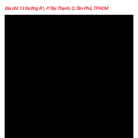
Địa chỉ: 13 Đường B1, P.Tây Thạnh, Q.Tân Phú, TPHCM