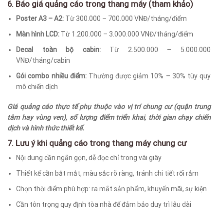
6. Báo giá quảng cáo trong thang máy (tham khảo)
Poster A3 – A2:
Từ 300.000 – 700.000 VNĐ/tháng/điểm
Màn hình LCD:
Từ 1.200.000 – 3.000.000 VNĐ/tháng/điểm
Decal toàn bộ cabin:
Từ 2.500.000 – 5.000.000
VNĐ/tháng/cabin
Gói combo nhiều điểm:
Thường được giảm 10% – 30% tùy quy
mô chiến dịch
Giá quảng cáo thực tế phụ thuộc vào vị trí chung cư (quận trung
tâm hay vùng ven), số lượng điểm triển khai, thời gian chạy chiến
dịch và hình thức thiết kế.
7. Lưu ý khi quảng cáo trong thang máy chung cư
Nội dung cần ngắn gọn, dễ đọc chỉ trong vài giây
Thiết kế cần bắt mắt, màu sắc rõ ràng, tránh chi tiết rối rắm
Chọn thời điểm phù hợp: ra mắt sản phẩm, khuyến mãi, sự kiện
Cần tôn trọng quy định tòa nhà để đảm bảo duy trì lâu dài