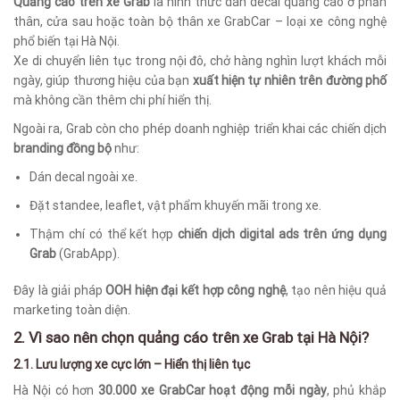
Quảng cáo trên xe Grab
là hình thức dán decal quảng cáo ở phần
thân, cửa sau hoặc toàn bộ thân xe GrabCar – loại xe công nghệ
phổ biến tại Hà Nội.
Xe di chuyển liên tục trong nội đô, chở hàng nghìn lượt khách mỗi
ngày, giúp thương hiệu của bạn
xuất hiện tự nhiên trên đường phố
mà không cần thêm chi phí hiển thị.
Ngoài ra, Grab còn cho phép doanh nghiệp triển khai các chiến dịch
branding đồng bộ
như:
Dán decal ngoài xe.
Đặt standee, leaflet, vật phẩm khuyến mãi trong xe.
Thậm chí có thể kết hợp
chiến dịch digital ads trên ứng dụng
Grab
(GrabApp).
Đây là giải pháp
OOH hiện đại kết hợp công nghệ
, tạo nên hiệu quả
marketing toàn diện.
2. Vì sao nên chọn quảng cáo trên xe Grab tại Hà Nội?
2.1. Lưu lượng xe cực lớn – Hiển thị liên tục
Hà Nội có hơn
30.000 xe GrabCar hoạt động mỗi ngày
, phủ khắp