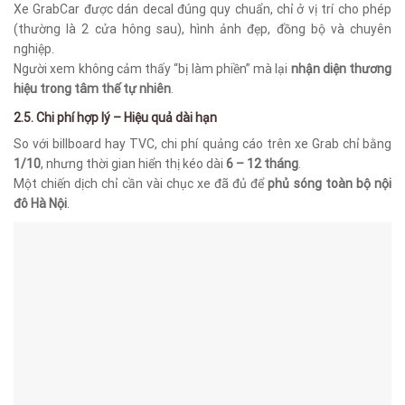
Xe GrabCar được dán decal đúng quy chuẩn, chỉ ở vị trí cho phép
(thường là 2 cửa hông sau), hình ảnh đẹp, đồng bộ và chuyên
nghiệp.
Người xem không cảm thấy “bị làm phiền” mà lại
nhận diện thương
hiệu trong tâm thế tự nhiên
.
2.5. Chi phí hợp lý – Hiệu quả dài hạn
So với billboard hay TVC, chi phí quảng cáo trên xe Grab chỉ bằng
1/10
, nhưng thời gian hiển thị kéo dài
6 – 12 tháng
.
Một chiến dịch chỉ cần vài chục xe đã đủ để
phủ sóng toàn bộ nội
đô Hà Nội
.