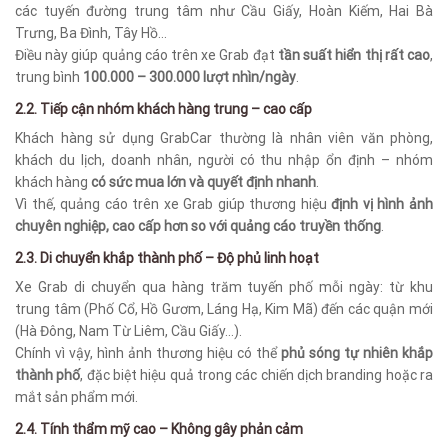
các tuyến đường trung tâm như Cầu Giấy, Hoàn Kiếm, Hai Bà
Trưng, Ba Đình, Tây Hồ…
Điều này giúp quảng cáo trên xe Grab đạt
tần suất hiển thị rất cao
,
trung bình
100.000 – 300.000 lượt nhìn/ngày
.
2.2. Tiếp cận nhóm khách hàng trung – cao cấp
Khách hàng sử dụng GrabCar thường là nhân viên văn phòng,
khách du lịch, doanh nhân, người có thu nhập ổn định – nhóm
khách hàng
có sức mua lớn và quyết định nhanh
.
Vì thế, quảng cáo trên xe Grab giúp thương hiệu
định vị hình ảnh
chuyên nghiệp, cao cấp hơn so với quảng cáo truyền thống
.
2.3. Di chuyển khắp thành phố – Độ phủ linh hoạt
Xe Grab di chuyển qua hàng trăm tuyến phố mỗi ngày: từ khu
trung tâm (Phố Cổ, Hồ Gươm, Láng Hạ, Kim Mã) đến các quận mới
(Hà Đông, Nam Từ Liêm, Cầu Giấy…).
Chính vì vậy, hình ảnh thương hiệu có thể
phủ sóng tự nhiên khắp
thành phố
, đặc biệt hiệu quả trong các chiến dịch branding hoặc ra
mắt sản phẩm mới.
2.4. Tính thẩm mỹ cao – Không gây phản cảm