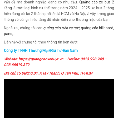
vấn đề mà doanh nghiệp đang có nhu cầu.
Quảng cáo xe bus 2
tầng
là một loại hình xu thế trong năm 2024 – 2025, xe bus 2 tầng
hiện đang có tại 2 thành phố lớn là HCM và Hà Nội, vì vậy lượng giao
thông vô cùng nhiều tăng độ nhận diện cho thương hiệu của bạn.
Ngoài ra , chúng tôi còn
quảng cáo trên xe taxi
,
quảng cáo billboard,
pano,….
Liên hệ với chúng tôi theo thông tin bên dưới:
Công ty TNHH Thương Mại Đầu Tư Đan Nam
Website:
https://quangcaoxebuyt.vn
– Hotline: 0913.998.248 –
028.66519.379
Địa chỉ: 15 Đường B1, P.Tây Thạnh, Q.Tân Phú, TPHCM