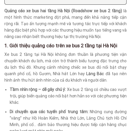
Quảng cáo xe bus hai tầng Hà Nội (Roadshow xe bus 2 tầng)
là
một hình thức marketing đột phá, mang đến khả năng tiếp cận
rộng rãi. Tạo ấn tượng mạnh mẽ và tương tác trực tiếp với khách
hàng đặc biệt phù hợp với các thương hiệu muốn tạo tiếng vang và
nâng cao nhận biết thương hiệu tại thị trường Hà Nội.
1. Giới thiệu quảng cáo trên xe bus 2 tầng tại Hà Nội
Xe bus 2 tầng tại Hà Nội không đơn thuần là phương tiện vận
chuyển khách du lịch, mà còn trở thành biểu tượng đặc trưng cho
du lịch thủ đô. Khung cảnh những chiếc xe bus đỏ nổi bật chạy
quanh phố cổ, hồ Gươm, Nhà hát Lớn hay
Lăng Bác
đã tạo nên
hình ảnh thu hút ánh nhìn của cả du khách và người dân.
Tầm nhìn rộng – dễ gây chú ý:
Xe bus 2 tầng có chiều cao vượt
trội, giúp biển quảng cáo nổi bật hơn hẳn so với các phương tiện
khác.
Di chuyển qua các tuyến phố trung tâm:
Những cung đường
“vàng” như Hồ Hoàn Kiếm, Nhà thờ Lớn, Lăng Chủ tịch Hồ Chí
Minh, phố cổ… đảm bảo thương hiệu được tiếp cận hàng chục