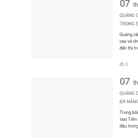
07
t
QUẢNG C
TRỌNG 
Quảng cáo
cao và ch
đến thị t
0
07
t
QUẢNG C
ĐÀ NẴN
Trong bối
taxi Tiên
đầu trong 