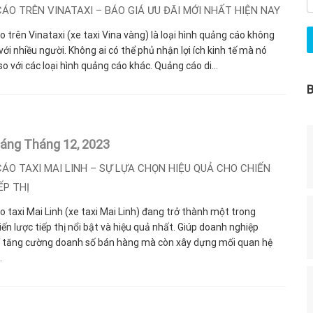
ÁO TRÊN VINATAXI – BÁO GIÁ ƯU ĐÃI MỚI NHẤT HIỆN NAY
 trên Vinataxi (xe taxi Vina vàng) là loại hình quảng cáo không
 với nhiều người. Không ai có thể phủ nhận lợi ích kinh tế mà nó
so với các loại hình quảng cáo khác. Quảng cáo di...
háng Tháng 12,
2023
ÁO TAXI MAI LINH – SỰ LỰA CHỌN HIỆU QUẢ CHO CHIẾN
ẾP THỊ
 taxi Mai Linh (xe taxi Mai Linh) đang trở thành một trong
ến lược tiếp thị nổi bật và hiệu quả nhất. Giúp doanh nghiệp
ỉ tăng cường doanh số bán hàng mà còn xây dựng mối quan hệ
.