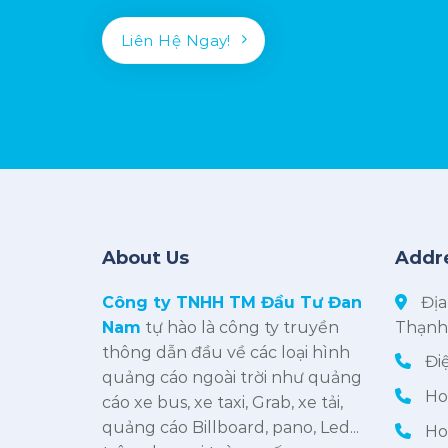
Liên Hệ Ngay!
About Us
Addr
Công ty TNHH TM Đầu Tư Đan
Địa
Nam
tự hào là công ty truyền
Thạnh
thông dẫn đầu về các loại hình
Điệ
quảng cáo ngoài trời như quảng
Hot
cáo xe bus, xe taxi, Grab, xe tải,
quảng cáo Billboard, pano, Led...
Hot