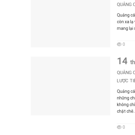
QUẢNG C
Quảng cáo
còn xa lạ
mang lại 
0
14
t
QUẢNG C
LƯỢC TI
Quảng cáo
những chi
không ch
chặt chẽ..
0