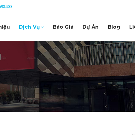
693.588
hiệu
Dịch Vụ
Báo Giá
Dự Án
Blog
Li