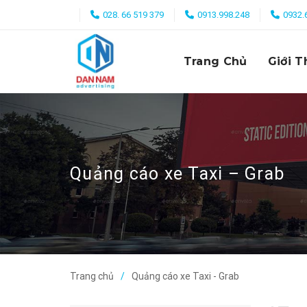
Skip
028. 66 519 379
0913.998.248
0932.
to
content
Trang Chủ
Giới T
Quảng cáo xe Taxi – Grab
Trang chủ
Quảng cáo xe Taxi - Grab