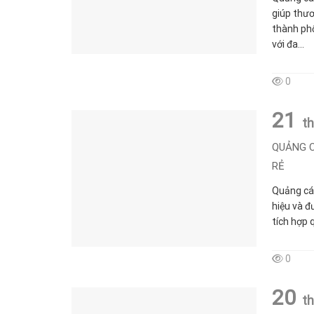
giúp thươ
thành phố
với đa...
0
21
t
QUẢNG C
RẺ
Quảng cáo
hiệu và đ
tích hợp 
0
20
t