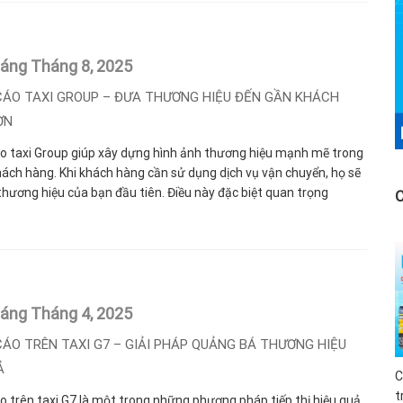
háng Tháng 8,
2025
ÁO TAXI GROUP – ĐƯA THƯƠNG HIỆU ĐẾN GẦN KHÁCH
ƠN
o taxi Group giúp xây dựng hình ảnh thương hiệu mạnh mẽ trong
hách hàng. Khi khách hàng cần sử dụng dịch vụ vận chuyển, họ sẽ
thương hiệu của bạn đầu tiên. Điều này đặc biệt quan trọng
háng Tháng 4,
2025
ÁO TRÊN TAXI G7 – GIẢI PHÁP QUẢNG BÁ THƯƠNG HIỆU
Ả
C
t
 trên taxi G7 là một trong những phương pháp tiếp thị hiệu quả,