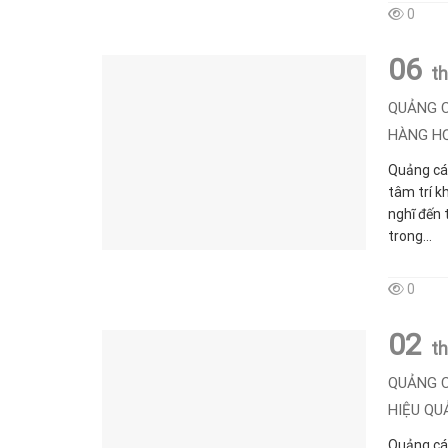
0
06
t
QUẢNG C
HÀNG H
Quảng cá
tâm trí k
nghĩ đến 
trong...
0
02
t
QUẢNG C
HIỆU QU
Quảng cáo