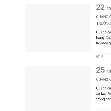
22
t
QUẢNG C
TRƯỜNG
Quảng cáo
hàng. Các
là video 
0
25
t
QUẢNG C
Quảng cáo
xe taxi. 
trong các