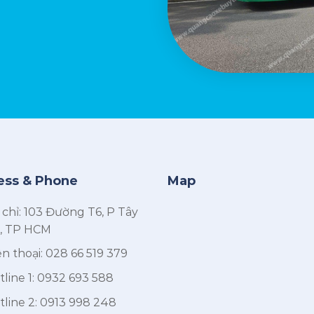
ess & Phone
Map
 chỉ: 103 Đường T6, P Tây
, TP HCM
n thoại:
028 66 519 379
line 1:
0932 693 588
line 2:
0913 998 248