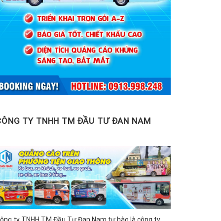
CÔNG TY TNHH TM ĐẦU TƯ ĐAN NAM
ông ty TNHH TM Đầu Tư Đan Nam tự hào là công ty