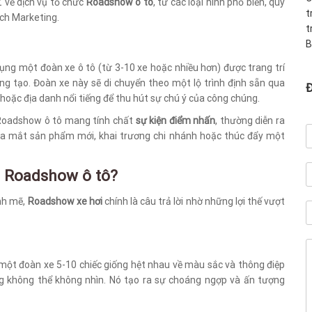
-Z về dịch vụ tổ chức
Roadshow ô tô
, từ các loại hình phổ biến, quy
t
ách Marketing.
t
B
ụng một đoàn xe ô tô (từ 3-10 xe hoặc nhiều hơn) được trang trí
g tạo. Đoàn xe này sẽ di chuyển theo một lộ trình định sẵn qua
oặc địa danh nổi tiếng để thu hút sự chú ý của công chúng.
 Roadshow ô tô mang tính chất
sự kiện điểm nhấn
, thường diễn ra
 ra mắt sản phẩm mới, khai trương chi nhánh hoặc thúc đẩy một
n Roadshow ô tô?
nh mẽ,
Roadshow xe hơi
chính là câu trả lời nhờ những lợi thế vượt
 một đoàn xe 5-10 chiếc giống hệt nhau về màu sắc và thông điệp
g không thể không nhìn. Nó tạo ra sự choáng ngợp và ấn tượng