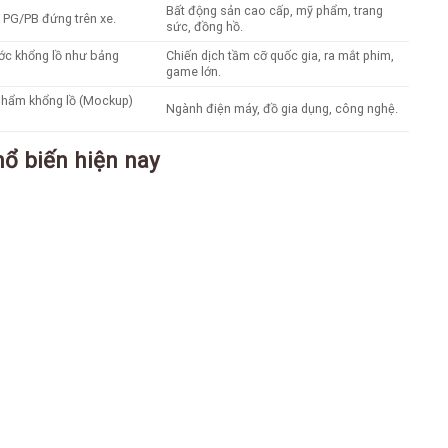
Bất động sản cao cấp, mỹ phẩm, trang
ó PG/PB đứng trên xe.
sức, đồng hồ.
ước khổng lồ như bảng
Chiến dịch tầm cỡ quốc gia, ra mắt phim,
game lớn.
phẩm khổng lồ (Mockup)
Ngành điện máy, đồ gia dụng, công nghệ.
hổ biến hiện nay