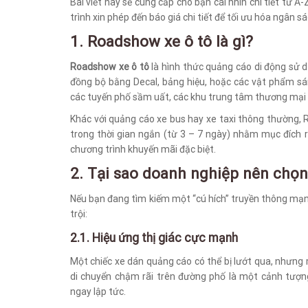
Bài viết này sẽ cung cấp cho bạn cái nhìn chi tiết từ A
trình xin phép đến báo giá chi tiết để tối ưu hóa ngân s
1. Roadshow xe ô tô là gì?
Roadshow xe ô tô
là hình thức quảng cáo di động sử d
đồng bộ bằng Decal, bảng hiệu, hoặc các vật phẩm sán
các tuyến phố sầm uất, các khu trung tâm thương mại h
Khác với quảng cáo xe bus hay xe taxi thông thường,
trong thời gian ngắn (từ 3 – 7 ngày) nhằm mục đích
chương trình khuyến mãi đặc biệt.
2. Tại sao doanh nghiệp nên chọ
Nếu bạn đang tìm kiếm một “cú hích” truyền thông mạ
trội:
2.1. Hiệu ứng thị giác cực mạnh
Một chiếc xe dán quảng cáo có thể bị lướt qua, nhưng
di chuyển chậm rãi trên đường phố là một cảnh tượn
ngay lập tức.