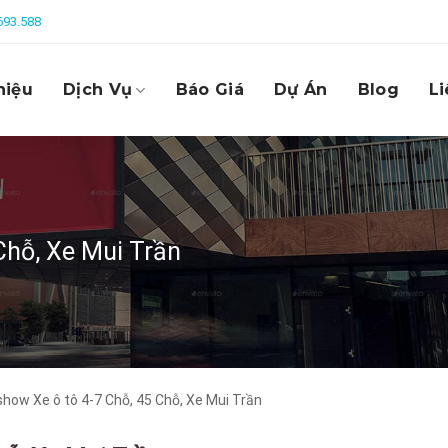
693.588
hiệu
Dịch Vụ
Báo Giá
Dự Án
Blog
Li
Chỗ, Xe Mui Trần
how Xe ô tô 4-7 Chỗ, 45 Chỗ, Xe Mui Trần