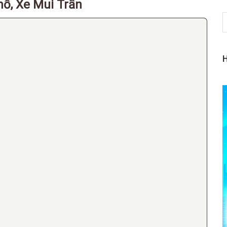
hỗ, Xe Mui Trần