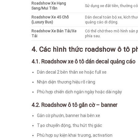
Roadshow Xe Hạng
Sử dụng xe đắt tiền, thường c
Sang/Mui Trần
Roadshow Xe 45 Chỗ
Dán decal toàn bộ xe, kích th
(Luxury Bus)
quảng cáo di động.
Roadshow Xe Bán Tải/Xe
Có thể chở theo mô hình sản 
Tải
phía sau.
4. Các hình thức roadshow ô tô p
4.1. Roadshow xe ô tô dán decal quảng cáo
Dán decal 2 bên thân xe hoặc full xe
Nhận diện thương hiệu rõ ràng
Phù hợp chiến dịch ngắn ngày hoặc dài ngày
4.2. Roadshow ô tô gắn cờ – banner
Gắn cờ phướn, banner hai bên xe
Tạo chuyển động, thu hút thị giác
Phù hợp sự kiện khai trương, activation