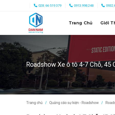
Skip
028. 66 519 379
0913.998.248
0932.
to
content
Trang Chủ
Giới T
Roadshow Xe ô tô 4-7 Chỗ, 45 
Trang chủ
Quảng cáo sự kiện - Roadshow
Roads