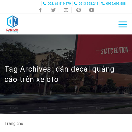
Skip
028. 66 519 379
0913.998.248
0932.693.588
to
content
Tag Archives:
dán decal quảng
cáo trên xe oto
Trang chủ