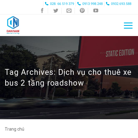
Skip
028. 66 519 379
0913.998.248
0932.693.588
to
content
Tag Archives:
Dịch vụ cho thuê xe
bus 2 tầng roadshow
Trang chủ