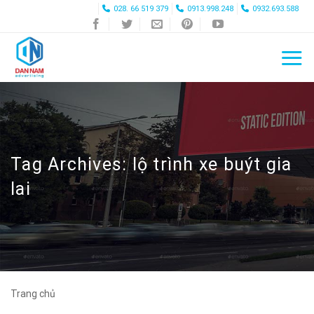
Skip
028. 66 519 379
0913.998.248
0932.693.588
to
content
Tag Archives:
lộ trình xe buýt gia
lai
Trang chủ