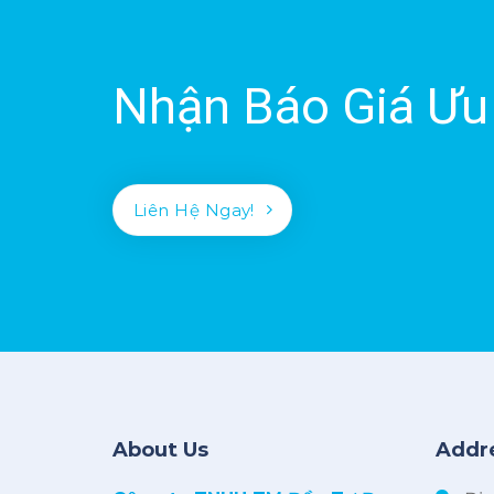
Nhận Báo Giá Ưu
Liên Hệ Ngay!
About Us
Addr