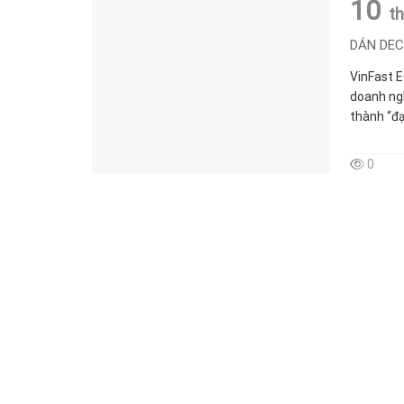
10
t
DÁN DEC
VinFast E
doanh ngh
thành “đạ
0