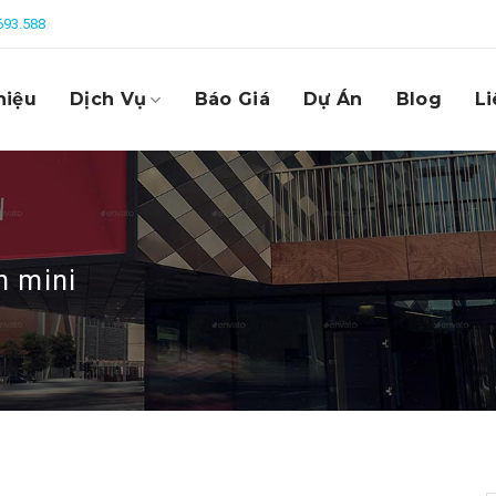
693.588
hiệu
Dịch Vụ
Báo Giá
Dự Án
Blog
Li
n mini