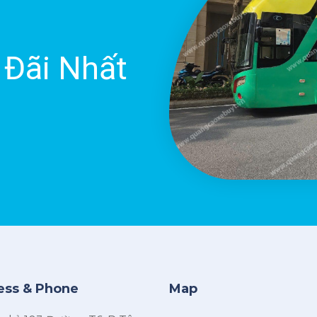
 Đãi Nhất
ess & Phone
Map