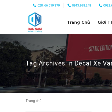
Skip
028. 66 519 379
0913.998.248
0932.
to
content
Trang Chủ
Giới T
Tag Archives:
n Decal Xe Va
Trang chủ