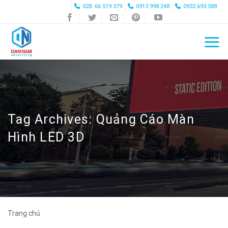
Skip
028. 66 519 379
0913.998.248
0932.693.588
to
content
Tag Archives:
Quảng Cáo Màn
Hình LED 3D
Trang chủ