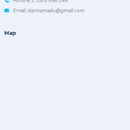
Hotline 2:
0913 998 248
Email:
dannamadv@gmail.com
Map