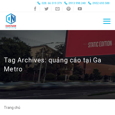
Skip
028. 66 519 379
0913.998.248
0932.693.588
to
content
Tag Archives:
quảng cáo tại Ga
Metro
Trang chủ