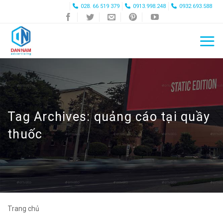
Skip
028. 66 519 379
0913.998.248
0932.693.588
to
content
Tag Archives:
quảng cáo tại quầy
thuốc
Trang chủ