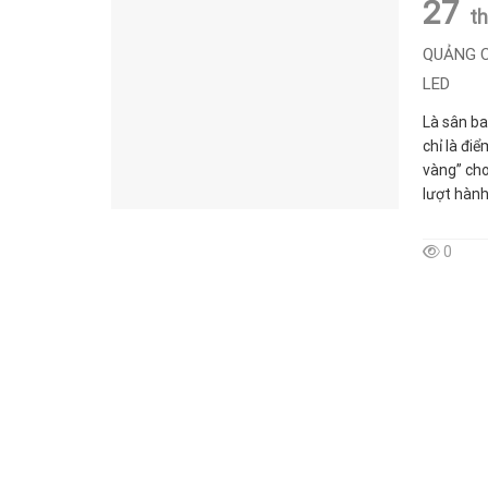
27
t
QUẢNG C
LED
Là sân ba
chỉ là đi
vàng” cho
lượt hành.
0