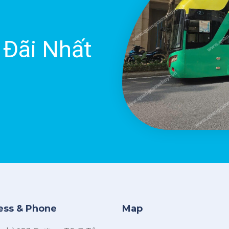
 Đãi Nhất
ess & Phone
Map