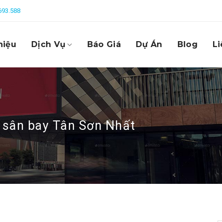
693.588
hiệu
Dịch Vụ
Báo Giá
Dự Án
Blog
Li
 sân bay Tân Sơn Nhất