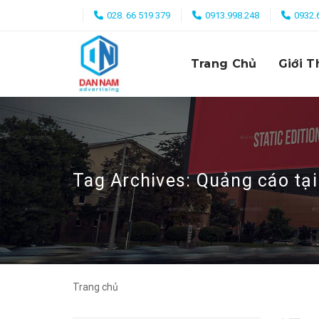
Skip
028. 66 519 379
0913.998.248
0932.
to
content
Trang Chủ
Giới T
Tag Archives:
Quảng cáo tại
Trang chủ