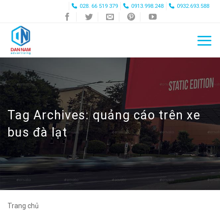
Skip
028. 66 519 379
0913.998.248
0932.693.588
to
content
Tag Archives:
quảng cáo trên xe
bus đà lạt
Trang chủ