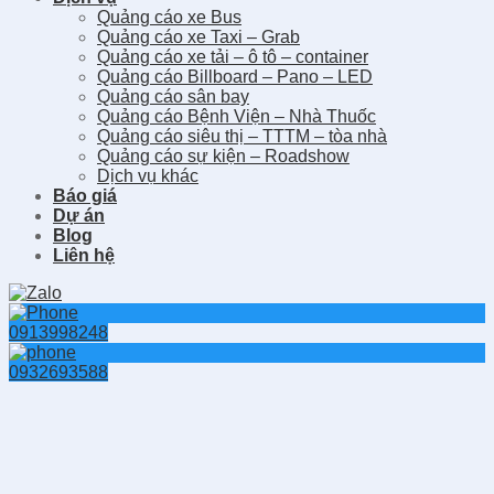
Quảng cáo xe Bus
Quảng cáo xe Taxi – Grab
Quảng cáo xe tải – ô tô – container
Quảng cáo Billboard – Pano – LED
Quảng cáo sân bay
Quảng cáo Bệnh Viện – Nhà Thuốc
Quảng cáo siêu thị – TTTM – tòa nhà
Quảng cáo sự kiện – Roadshow
Dịch vụ khác
Báo giá
Dự án
Blog
Liên hệ
0913998248
0932693588