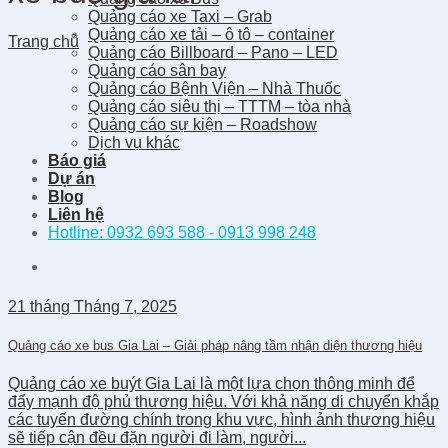
Quảng cáo xe Taxi – Grab
Quảng cáo xe tải – ô tô – container
Trang chủ
Quảng cáo Billboard – Pano – LED
Quảng cáo sân bay
Quảng cáo Bệnh Viện – Nhà Thuốc
Quảng cáo siêu thị – TTTM – tòa nhà
Quảng cáo sự kiện – Roadshow
Dịch vụ khác
Báo giá
Dự án
Blog
Liên hệ
Hotline: 0932 693 588 - 0913 998 248
21
tháng Tháng 7,
2025
Quảng cáo xe bus Gia Lai – Giải pháp nâng tầm nhận diện thương hiệu
Quảng cáo xe buýt Gia Lai là một lựa chọn thông minh để
đẩy mạnh độ phủ thương hiệu. Với khả năng di chuyển khắp
các tuyến đường chính trong khu vực, hình ảnh thương hiệu
sẽ tiếp cận đều đặn người đi làm, người...