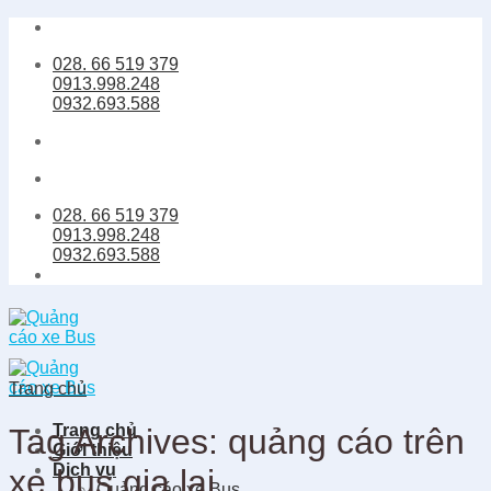
Skip
to
028. 66 519 379
content
0913.998.248
0932.693.588
028. 66 519 379
0913.998.248
0932.693.588
Trang chủ
Trang chủ
Tag Archives:
quảng cáo trên
Giới thiệu
Dịch vụ
xe bus gia lai
Quảng cáo xe Bus