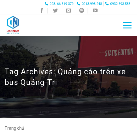
Skip
028. 66 519 379
0913.998.248
0932.693.588
to
content
Tag Archives:
Quảng cáo trên xe
bus Quảng Trị
Trang chủ