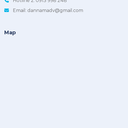
Hotline 2:
0913 998 248
Email:
dannamadv@gmail.com
Map