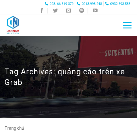
Skip
028. 66 519 379
0913.998.248
0932.693.588
to
content
Tag Archives:
quảng cáo trên xe
Grab
Trang chủ