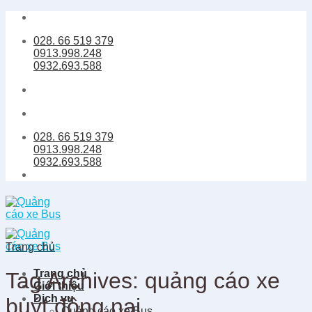
Skip
to
028. 66 519 379
content
0913.998.248
0932.693.588
028. 66 519 379
0913.998.248
0932.693.588
Trang chủ
Trang chủ
Tag Archives:
quảng cáo xe
Giới thiệu
Dịch vụ
buýt đồng nai
Quảng cáo xe Bus