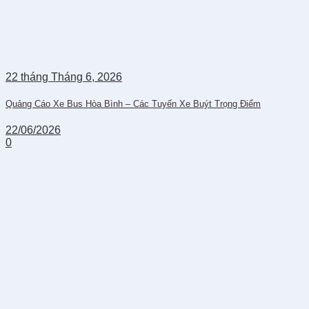
22
tháng Tháng 6,
2026
Quảng Cáo Xe Bus Hòa Bình – Các Tuyến Xe Buýt Trọng Điểm
22/06/2026
0