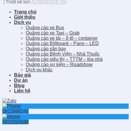
Thiết kế bởi
AZWEBSITE.VN
Trang chủ
Giới thiệu
Dịch vụ
Quảng cáo xe Bus
Quảng cáo xe Taxi – Grab
Quảng cáo xe tải – ô tô – container
Quảng cáo Billboard – Pano – LED
Quảng cáo sân bay
Quảng cáo Bệnh Viện – Nhà Thuốc
Quảng cáo siêu thị – TTTM – tòa nhà
Quảng cáo sự kiện – Roadshow
Dịch vụ khác
Báo giá
Dự án
Blog
Liên hệ
0913998248
0932693588