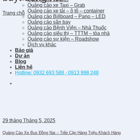
Quảng cáo xe Taxi – Grab
Quảng cáo xe tải – ô tô – container
Trang chủ
Quảng cáo Billboard – Pano – LED
Quảng cáo sân bay
Quảng cáo Bệnh Viện – Nhà Thuốc
Quảng cáo siêu thị – TTTM – tòa nhà
Quảng cáo sự kiện – Roadshow
Dịch vụ khác
Báo giá
Dự án
Blog
Liên hệ
Hotline: 0932 693 588 - 0913 998 248
29
tháng Tháng 5,
2025
Quảng Cáo Xe Bus Đồng Nai – Tiếp Cận Hàng Triệu Khách Hàng