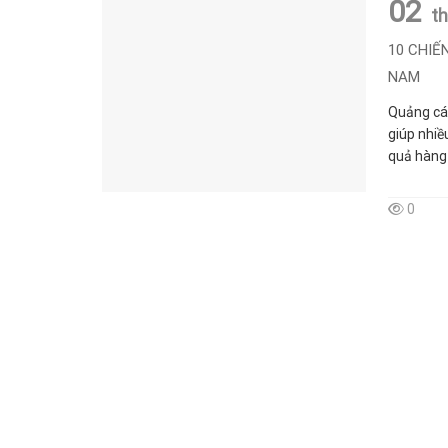
02
t
10 CHIẾ
NAM
Quảng cáo
giúp nhiề
quả hàng 
0