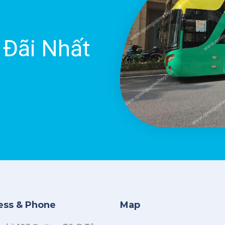
 Đãi Nhất
ess & Phone
Map