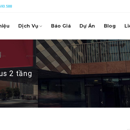
693.588
hiệu
Dịch Vụ
Báo Giá
Dự Án
Blog
Li
us 2 tầng