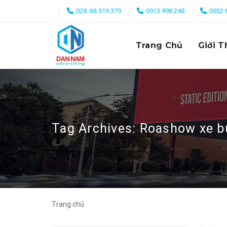
Skip
028. 66 519 379
0913.998.248
0932.
to
content
Trang Chủ
Giới T
Tag Archives:
Roashow xe b
Trang chủ