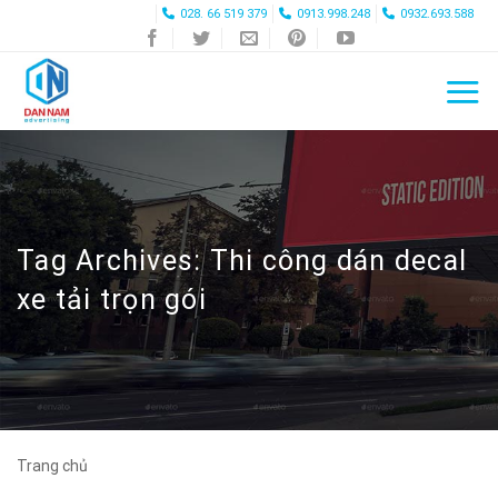
Skip
028. 66 519 379
0913.998.248
0932.693.588
to
content
Tag Archives:
Thi công dán decal
xe tải trọn gói
Trang chủ