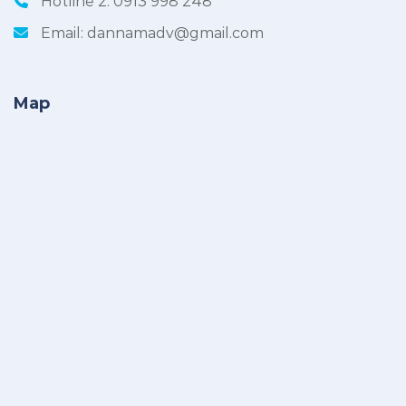
Hotline 2:
0913 998 248
Email:
dannamadv@gmail.com
Map