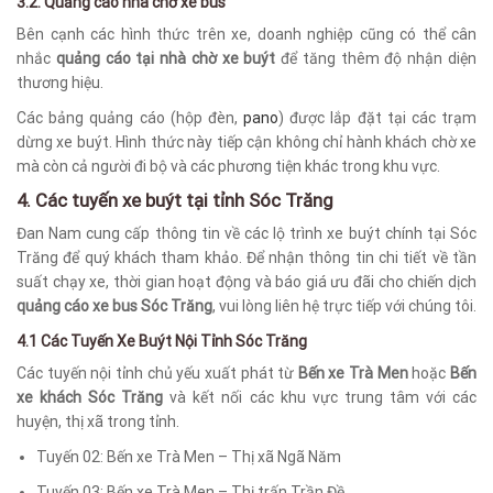
3.2. Quảng cáo nhà chờ xe bus
Bên cạnh các hình thức trên xe, doanh nghiệp cũng có thể cân
nhắc
quảng cáo tại nhà chờ xe buýt
để tăng thêm độ nhận diện
thương hiệu.
Các bảng quảng cáo (hộp đèn,
pano
) được lắp đặt tại các trạm
dừng xe buýt. Hình thức này tiếp cận không chỉ hành khách chờ xe
mà còn cả người đi bộ và các phương tiện khác trong khu vực.
4. Các tuyến xe buýt tại tỉnh Sóc Trăng
Đan Nam cung cấp thông tin về các lộ trình xe buýt chính tại Sóc
Trăng để quý khách tham khảo. Để nhận thông tin chi tiết về tần
suất chạy xe, thời gian hoạt động và báo giá ưu đãi cho chiến dịch
quảng cáo xe bus Sóc Trăng
, vui lòng liên hệ trực tiếp với chúng tôi.
4.1 Các Tuyến Xe Buýt Nội Tỉnh Sóc Trăng
Các tuyến nội tỉnh chủ yếu xuất phát từ
Bến xe Trà Men
hoặc
Bến
xe khách Sóc Trăng
và kết nối các khu vực trung tâm với các
huyện, thị xã trong tỉnh.
Tuyến 02: Bến xe Trà Men – Thị xã Ngã Năm
Tuyến 03: Bến xe Trà Men – Thị trấn Trần Đề