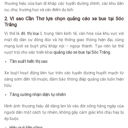
thương hiệu của bạn đi khắp các tuyến đường chính, các khu dân
cư, chợ, trường học và các điểm du lịch.
2. Vì sao Cần Thơ lựa chọn quảng cáo xe bus tại Sóc
Trăng
Vị thế là
đô thị loại I
, trung tâm kinh tế, văn hóa của khu vực với
mật độ dân cư đông đúc và hệ thống giao thông hiện đại, cùng
mạng lưới xe buýt phủ khắp nội – ngoại thành. Tạo nên lợi thế
vượt trội cho việc triển khai
quảng cáo xe bus tại Sóc Trăng
.
Tần suất hiển thị cao
:
Xe buýt hoạt động liên tục trên các tuyến đường huyết mạch từ
sáng sớm đến tối muộn, đảm bảo thông điệp quảng cáo luôn hiện
hữu.
Tăng cường nhận diện tự nhiên
:
Hình ảnh thương hiệu dễ dàng len lỏi vào đời sống hằng ngày của
người dân một cách tự nhiên, không gây cảm giác khó chịu hay bị
ép buộc.
Hiệu quả bền vững
: